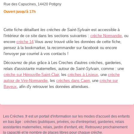
Rue des Capucines, 14420 Potigny
Ouvert jusqu'à 17h
Cette fiche détaillant
les crèches de Saint-Sylvain
est accessible à
l'intérieur de ce site dans les sections suivantes :
crèche Normandie
, ou
encore
crèche 14
.Vous avez trouvé utile les données de cette fiche,
pensez à la bookmarker, la
recommander
sur
facebook
ou encore
l'envoyer par courriel à vos contacts !
Découvrez de plus grâce à Les Creches d'autres crèches, garderies,
relais d'assistante maternelles, autour de
Saint-Sylvain
, comme : une
crèche sur Hérouville-Saint-Clair
, les
crèches à Lisieux
, une
crèche
autour de Vire-Normandie
, les
crèches dans Caen
, une
crèche sur
Bayeux
, afin d'y retrouver les données attendues.
Les Crèches .fr est un portail d'information sur les modes d'accueil des enfants
en bas âge : crèches (publiques, privées, ou d'entreprise), garderies, relais
assistantes maternelles, relais, jardin d'enfant, etc. Retrouvez prochainement
la capacité et le nombre de places libres pour chaque crèche.