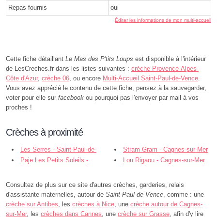
Repas fournis
oui
Éditer les informations de mon multi-accueil
Cette fiche détaillant
Le Mas des P'tits Loups
est disponible à l'intérieur
de LesCreches.fr dans les listes suivantes :
crèche Provence-Alpes-
Côte d'Azur
,
crèche 06
, ou encore
Multi-Accueil Saint-Paul-de-Vence
.
Vous avez apprécié le contenu de cette fiche, pensez à la sauvegarder,
voter pour elle sur
facebook
ou pourquoi pas l'envoyer par mail à vos
proches !
Crèches à proximité
Les Serres - Saint-Paul-de-
Stram Gram - Cagnes-sur-Mer
Vence
Paje Les Petits Soleils -
Lou Rigaou - Cagnes-sur-Mer
Cagnes-sur-Mer
Consultez de plus sur ce site d'autres crèches, garderies, relais
d'assistante maternelles, autour de
Saint-Paul-de-Vence
, comme : une
crèche sur Antibes
, les
crèches à Nice
, une
crèche autour de Cagnes-
sur-Mer
, les
crèches dans Cannes
, une
crèche sur Grasse
, afin d'y lire