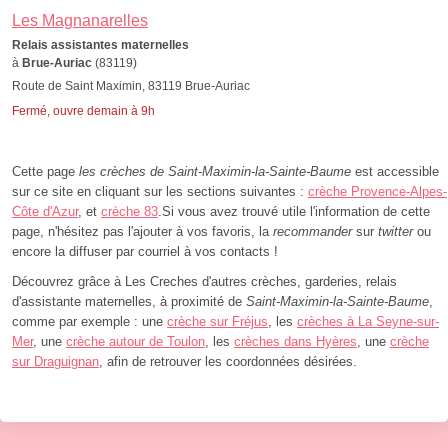
Les Magnanarelles
Relais assistantes maternelles
à
Brue-Auriac
(83119)
Route de Saint Maximin, 83119 Brue-Auriac
Fermé, ouvre demain à 9h
Cette page
les crèches de Saint-Maximin-la-Sainte-Baume
est accessible
sur ce site en cliquant sur les sections suivantes :
crèche Provence-Alpes-
Côte d'Azur
, et
crèche 83
.Si vous avez trouvé utile l'information de cette
page, n'hésitez pas l'ajouter à vos favoris, la
recommander
sur
twitter
ou
encore la diffuser par courriel à vos contacts !
Découvrez grâce à Les Creches d'autres crèches, garderies, relais
d'assistante maternelles, à proximité de
Saint-Maximin-la-Sainte-Baume
,
comme par exemple : une
crèche sur Fréjus
, les
crèches à La Seyne-sur-
Mer
, une
crèche autour de Toulon
, les
crèches dans Hyères
, une
crèche
sur Draguignan
, afin de retrouver les coordonnées désirées.