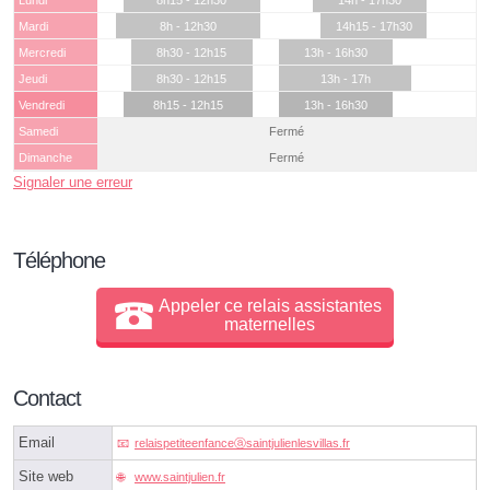
Lundi
8h15 - 12h30
14h - 17h30
Mardi
8h - 12h30
14h15 - 17h30
Mercredi
8h30 - 12h15
13h - 16h30
Jeudi
8h30 - 12h15
13h - 17h
Vendredi
8h15 - 12h15
13h - 16h30
Samedi
Fermé
Dimanche
Fermé
Signaler une erreur
Téléphone
Appeler ce relais assistantes
maternelles
Contact
Email
relaispetiteenfanceⓐsaintjulienlesvillas.fr
Site web
www.saintjulien.fr