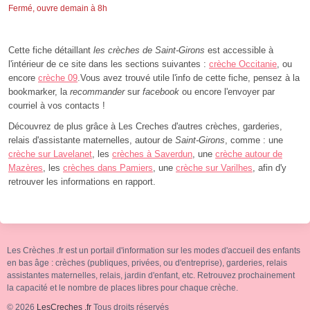
Fermé, ouvre demain à 8h
Cette fiche détaillant
les crèches de Saint-Girons
est accessible à
l'intérieur de ce site dans les sections suivantes :
crèche Occitanie
, ou
encore
crèche 09
.Vous avez trouvé utile l'info de cette fiche, pensez à la
bookmarker, la
recommander
sur
facebook
ou encore l'envoyer par
courriel à vos contacts !
Découvrez de plus grâce à Les Creches d'autres crèches, garderies,
relais d'assistante maternelles, autour de
Saint-Girons
, comme : une
crèche sur Lavelanet
, les
crèches à Saverdun
, une
crèche autour de
Mazères
, les
crèches dans Pamiers
, une
crèche sur Varilhes
, afin d'y
retrouver les informations en rapport.
Les Crèches .fr est un portail d'information sur les modes d'accueil des enfants
en bas âge : crèches (publiques, privées, ou d'entreprise), garderies, relais
assistantes maternelles, relais, jardin d'enfant, etc. Retrouvez prochainement
la capacité et le nombre de places libres pour chaque crèche.
© 2026
LesCreches .fr
Tous droits réservés