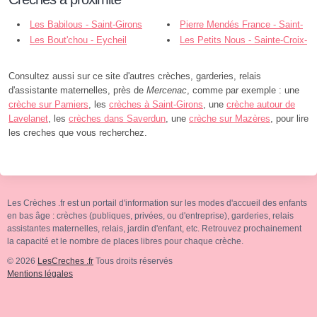
Les Babilous - Saint-Girons
Pierre Mendés France - Saint-
Les Bout'chou - Eycheil
Girons
Les Petits Nous - Sainte-Croix-
Volvestre
Consultez aussi sur ce site d'autres crèches, garderies, relais
d'assistante maternelles, près de
Mercenac
, comme par exemple : une
crèche sur Pamiers
, les
crèches à Saint-Girons
, une
crèche autour de
Lavelanet
, les
crèches dans Saverdun
, une
crèche sur Mazères
, pour lire
les creches que vous recherchez.
Les Crèches .fr est un portail d'information sur les modes d'accueil des enfants
en bas âge : crèches (publiques, privées, ou d'entreprise), garderies, relais
assistantes maternelles, relais, jardin d'enfant, etc. Retrouvez prochainement
la capacité et le nombre de places libres pour chaque crèche.
© 2026
LesCreches .fr
Tous droits réservés
Mentions légales