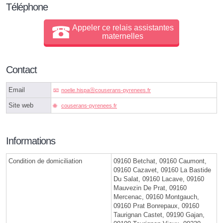
Téléphone
Appeler ce relais assistantes
maternelles
Contact
Email
noelie.hispaⓐcouserans-pyrenees.fr
Site web
couserans-pyrenees.fr
Informations
Condition de domiciliation
09160 Betchat, 09160 Caumont,
09160 Cazavet, 09160 La Bastide
Du Salat, 09160 Lacave, 09160
Mauvezin De Prat, 09160
Mercenac, 09160 Montgauch,
09160 Prat Bonrepaux, 09160
Taurignan Castet, 09190 Gajan,