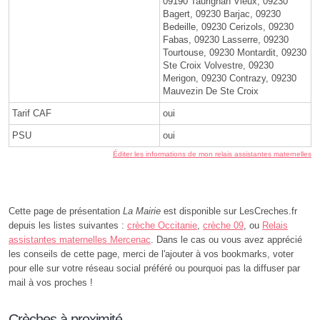
09190 Taurignan Vieux, 09230
Bagert, 09230 Barjac, 09230
Bedeille, 09230 Cerizols, 09230
Fabas, 09230 Lasserre, 09230
Tourtouse, 09230 Montardit, 09230
Ste Croix Volvestre, 09230
Merigon, 09230 Contrazy, 09230
Mauvezin De Ste Croix
Tarif CAF
oui
PSU
oui
Éditer les informations de mon relais assistantes maternelles
Cette page de présentation
La Mairie
est disponible sur LesCreches.fr
depuis les listes suivantes :
crèche Occitanie
,
crèche 09
, ou
Relais
assistantes maternelles Mercenac
. Dans le cas ou vous avez apprécié
les conseils de cette page, merci de l'ajouter à vos bookmarks, voter
pour elle sur votre réseau social préféré ou pourquoi pas la diffuser par
mail à vos proches !
Crèches à proximité