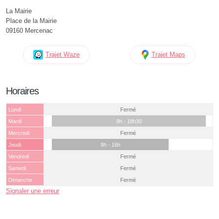
La Mairie
Place de la Mairie
09160 Mercenac
Trajet Waze
Trajet Maps
Horaires
Lundi
Fermé
Mardi
8h - 18h30
Mercredi
Fermé
Jeudi
8h - 16h
Vendredi
Fermé
Samedi
Fermé
Dimanche
Fermé
Signaler une erreur