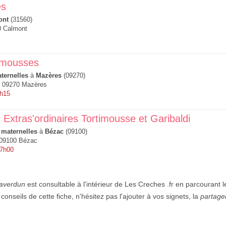
es
ont
(31560)
0 Calmont
rimousses
ternelles
à
Mazères
(09270)
, 09270 Mazères
8h15
 Extras'ordinaires Tortimousse et Garibaldi
 maternelles
à
Bézac
(09100)
09100 Bézac
 7h00
Saverdun
est consultable à l'intérieur de Les Creches .fr en parcourant 
conseils de cette fiche, n'hésitez pas l'ajouter à vos signets, la
partage