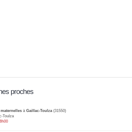
nes proches
 maternelles
à
Gaillac-Toulza
(31550)
c-Toulza
 8h00