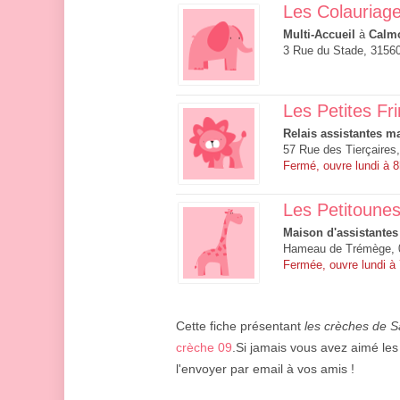
Les Colauriag
Multi-Accueil
à
Calm
3 Rue du Stade, 3156
Les Petites F
Relais assistantes ma
57 Rue des Tierçaires
Fermé, ouvre lundi à 
Les Petitounes
Maison d'assistantes
Hameau de Trémège, 
Fermée, ouvre lundi à
Cette fiche présentant
les crèches de 
crèche 09
.Si jamais vous avez aimé les 
l'envoyer par email à vos amis !