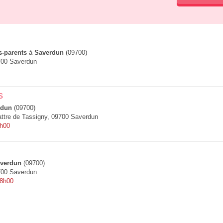
s-parents
à
Saverdun
(09700)
700 Saverdun
s
rdun
(09700)
ttre de Tassigny, 09700 Saverdun
7h00
verdun
(09700)
700 Saverdun
 8h00