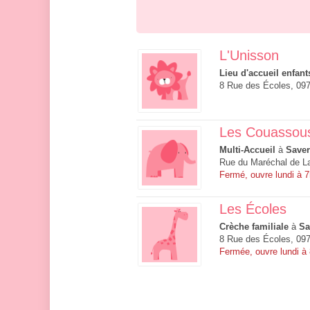
L'Unisson
Lieu d'accueil enfant
8 Rue des Écoles, 09
Les Couassou
Multi-Accueil
à
Save
Rue du Maréchal de La
Fermé, ouvre lundi à 
Les Écoles
Crèche familiale
à
Sa
8 Rue des Écoles, 09
Fermée, ouvre lundi à