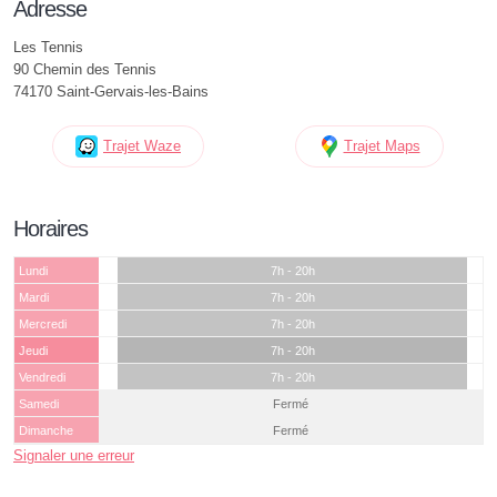
Adresse
Les Tennis
90 Chemin des Tennis
74170 Saint-Gervais-les-Bains
Trajet Waze
Trajet Maps
Horaires
Lundi
7h - 20h
Mardi
7h - 20h
Mercredi
7h - 20h
Jeudi
7h - 20h
Vendredi
7h - 20h
Samedi
Fermé
Dimanche
Fermé
Signaler une erreur