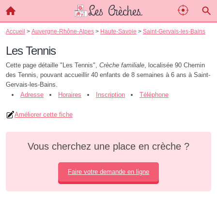
Accueil
>
Auvergne-Rhône-Alpes
>
Haute-Savoie
>
Saint-Gervais-les-Bains
Les Tennis
Cette page détaille "Les Tennis",
Crèche familiale
, localisée 90 Chemin
des Tennis, pouvant accueillir 40 enfants de 8 semaines à 6 ans à Saint-
Gervais-les-Bains.
Adresse
Horaires
Inscription
Téléphone
Améliorer cette fiche
Vous cherchez une place en crèche ?
Faire votre demande en ligne