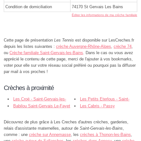
Condition de domiciliation
74170 St Gervais Les Bains
Éditer les informations de ma crèche familiale
Cette page de présentation
Les Tennis
est disponible sur LesCreches.fr
depuis les listes suivantes :
crèche Auvergne-Rhône-Alpes
,
crèche 74
,
ou
Crèche familiale Saint-Gervais-les-Bains
. Dans le cas ou vous avez
apprécié le contenu de cette page, merci de l'ajouter à vos bookmarks,
voter pour elle sur votre réseau social préféré ou pourquoi pas la diffuser
par mail à vos proches !
Crèches à proximité
Les Croë - Saint-Gervais-les-
Les Petits Eterlous - Saint-
Bains
Babilou Saint-Gervais Le-Fayet
Gervais-les-Bains
Les Cabris - Passy
- Passy
Découvrez de plus grâce à Les Creches d'autres crèches, garderies,
relais d'assistante maternelles, autour de
Saint-Gervais-les-Bains
,
comme : une
crèche sur Annemasse
, les
crèches à Thonon-les-Bains
,
une
crèche autour de Sallanches
, les
crèches dans Annecy
, une
crèche