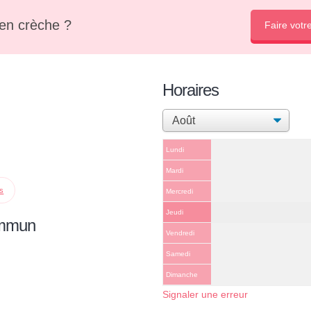
en crèche ?
Faire votr
Horaires
Lundi
Mardi
ps
Mercredi
Jeudi
ommun
Vendredi
Samedi
Dimanche
Signaler une erreur