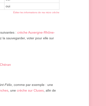
oui
Éditer les informations de ma micro crèche
 suivantes :
crèche Auvergne-Rhône-
z la sauvegarder, voter pour elle sur
-Chéran
int-Félix
, comme par exemple : une
anches
, une
crèche sur Cluses
, afin de