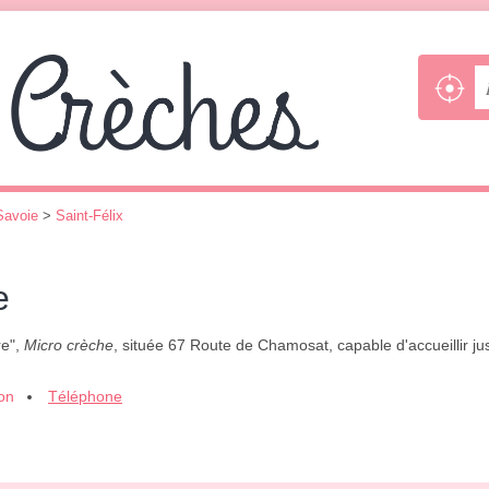
Savoie
>
Saint-Félix
e
re",
Micro crèche
, située 67 Route de Chamosat, capable d'accueillir j
ion
Téléphone