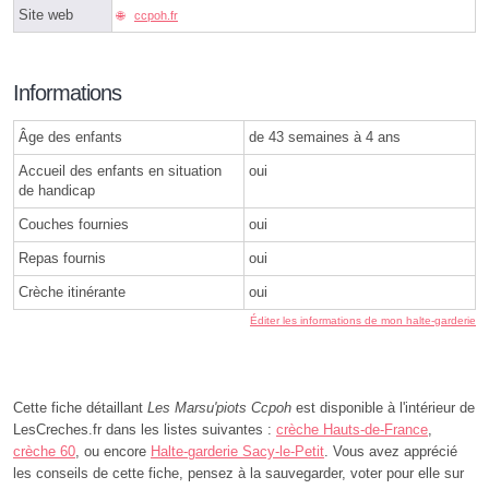
Site web
ccpoh.fr
Informations
Âge des enfants
de 43 semaines à 4 ans
Accueil des enfants en situation
oui
de handicap
Couches fournies
oui
Repas fournis
oui
Crèche itinérante
oui
Éditer les informations de mon halte-garderie
Cette fiche détaillant
Les Marsu'piots Ccpoh
est disponible à l'intérieur de
LesCreches.fr dans les listes suivantes :
crèche Hauts-de-France
,
crèche 60
, ou encore
Halte-garderie Sacy-le-Petit
. Vous avez apprécié
les conseils de cette fiche, pensez à la sauvegarder, voter pour elle sur