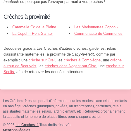
facebook
ou pourquoi pas l'envoyer par mail à vos proches !
Crèches à proximité
Caramelle Cc de la Plaine
Les Marionnettes Ccpoh -
d'Estrees - Chevrières
La Ccpoh - Pont-Sainte-
Pontpoint
Communauté de Communes
Maxence
des Pays d'Oise et d'Halatte - Pont-
Sainte-Maxence
Découvrez grâce à Les Creches d'autres crèches, garderies, relais
d'assistante maternelles, à proximité de
Sacy-le-Petit
, comme par
exemple : une
crèche sur Creil
, les
crèches à Compiègne
, une
crèche
autour de Beauvais
, les
crèches dans Nogent-sur-Oise
, une
crèche sur
Senlis
, afin de retrouver les données attendues.
Les Crèches .fr est un portail d'information sur les modes d'accueil des enfants
en bas âge : crèches (publiques, privées, ou d'entreprise), garderies, relais
assistantes maternelles, relais, jardin d'enfant, etc. Retrouvez prochainement
la capacité et le nombre de places libres pour chaque crèche.
© 2026
LesCreches .fr
Tous droits réservés
Mentions légales