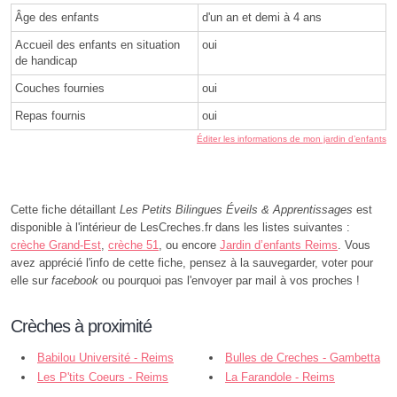
Âge des enfants
d'un an et demi à 4 ans
Accueil des enfants en situation
oui
de handicap
Couches fournies
oui
Repas fournis
oui
Éditer les informations de mon jardin d’enfants
Cette fiche détaillant
Les Petits Bilingues Éveils & Apprentissages
est
disponible à l'intérieur de LesCreches.fr dans les listes suivantes :
crèche Grand-Est
,
crèche 51
, ou encore
Jardin d’enfants Reims
. Vous
avez apprécié l'info de cette fiche, pensez à la sauvegarder, voter pour
elle sur
facebook
ou pourquoi pas l'envoyer par mail à vos proches !
Crèches à proximité
Babilou Université - Reims
Bulles de Creches - Gambetta
Les P'tits Coeurs - Reims
- Reims
La Farandole - Reims