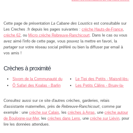
Cette page de présentation
La Cabane des Loustics
est consultable sur
Les Creches .fr depuis les pages suivantes :
crèche Hauts-de-France
,
crèche 62
, ou
Micro crèche Rebreuve-Ranchicourt
. Dans le cas ou vous
avez aimé l'info de cette page, vous pouvez la mettre en favori, la
partager
sur votre réseau social préféré ou bien la diffuser par email à
vos amis !
Crèches à proximité
Sivom de la Communauté du
Le Tipi des Petits - Maisnil-lès-
Bruaysis - Houdain
Ô Safari des Koalas - Barlin
Ruitz
Les Petits Câlins - Bruay-la-
Buissière
Consultez aussi sur ce site d'autres crèches, garderies, relais
d'assistante maternelles, près de
Rebreuve-Ranchicourt
, comme par
exemple : une
crèche sur Calais
, les
crèches à Arras
, une
crèche autour
de Boulogne-sur-Mer
, les
crèches dans Lens
, une
crèche sur Liévin
, pour
lire les données attendues.