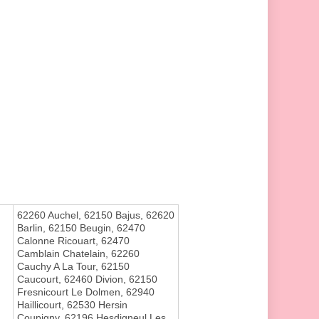
62260 Auchel, 62150 Bajus, 62620
Barlin, 62150 Beugin, 62470
Calonne Ricouart, 62470
Camblain Chatelain, 62260
Cauchy A La Tour, 62150
Caucourt, 62460 Divion, 62150
Fresnicourt Le Dolmen, 62940
Haillicourt, 62530 Hersin
Coupigny, 62196 Hesdigneul Les