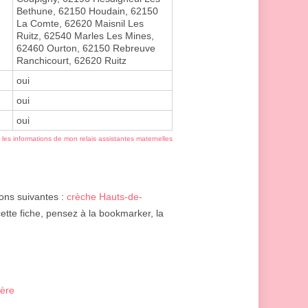
Bethune, 62150 Houdain, 62150
La Comte, 62620 Maisnil Les
Ruitz, 62540 Marles Les Mines,
62460 Ourton, 62150 Rebreuve
Ranchicourt, 62620 Ruitz
oui
oui
oui
r les informations de mon relais assistantes maternelles
ions suivantes :
crèche Hauts-de-
cette fiche, pensez à la bookmarker, la
ière