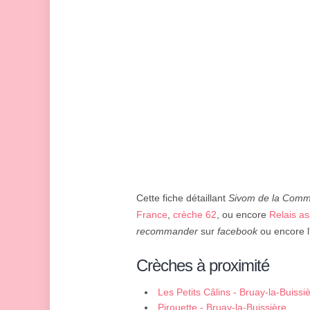
Cette fiche détaillant
Sivom de la Comm
France
,
crèche 62
, ou encore
Relais as
recommander
sur
facebook
ou encore l'
Crèches à proximité
Les Petits Câlins - Bruay-la-Buissi
Pirouette - Bruay-la-Buissière