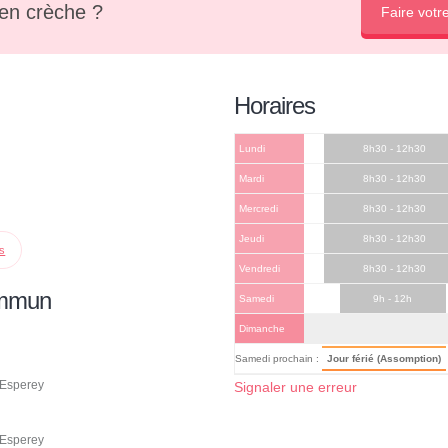
en crèche ?
Faire votr
Horaires
Lundi
8h30 - 12h30
Mardi
8h30 - 12h30
Mercredi
8h30 - 12h30
Jeudi
8h30 - 12h30
ps
Vendredi
8h30 - 12h30
ommun
Samedi
9h - 12h
Dimanche
Samedi prochain :
Jour férié (Assomption)
’Esperey
Signaler une erreur
’Esperey