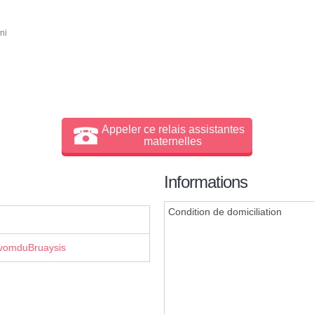
ni
Appeler ce relais assistantes
maternelles
Informations
Condition de domiciliation
ivomduBruaysis