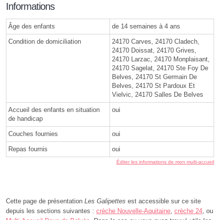
Informations
Âge des enfants
de 14 semaines à 4 ans
Condition de domiciliation
24170 Carves, 24170 Cladech,
24170 Doissat, 24170 Grives,
24170 Larzac, 24170 Monplaisant,
24170 Sagelat, 24170 Ste Foy De
Belves, 24170 St Germain De
Belves, 24170 St Pardoux Et
Vielvic, 24170 Salles De Belves
Accueil des enfants en situation
oui
de handicap
Couches fournies
oui
Repas fournis
oui
Éditer les informations de mon multi-accueil
Cette page de présentation
Les Galipettes
est accessible sur ce site
depuis les sections suivantes :
crèche Nouvelle-Aquitaine
,
crèche 24
, ou