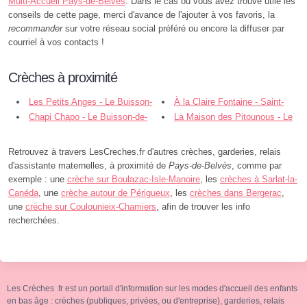
Multi-Accueil Pays-de-Belvès
. Dans le cas ou vous avez trouvé utile les
conseils de cette page, merci d'avance de l'ajouter à vos favoris, la
recommander
sur votre réseau social préféré ou encore la diffuser par
courriel à vos contacts !
Crèches à proximité
Les Petits Anges - Le Buisson-
À la Claire Fontaine - Saint-
de-Cadouin
Chapi Chapo - Le Buisson-de-
Cyprien
La Maison des Pitounous - Le
Cadouin
Bugue
Retrouvez à travers LesCreches.fr d'autres crèches, garderies, relais
d'assistante maternelles, à proximité de
Pays-de-Belvès
, comme par
exemple : une
crèche sur Boulazac-Isle-Manoire
, les
crèches à Sarlat-la-
Canéda
, une
crèche autour de Périgueux
, les
crèches dans Bergerac
,
une
crèche sur Coulounieix-Chamiers
, afin de trouver les info
recherchées.
Les Crèches .fr est un portail d'information sur les modes d'accueil des enfants
en bas âge : crèches (publiques, privées, ou d'entreprise), garderies, relais