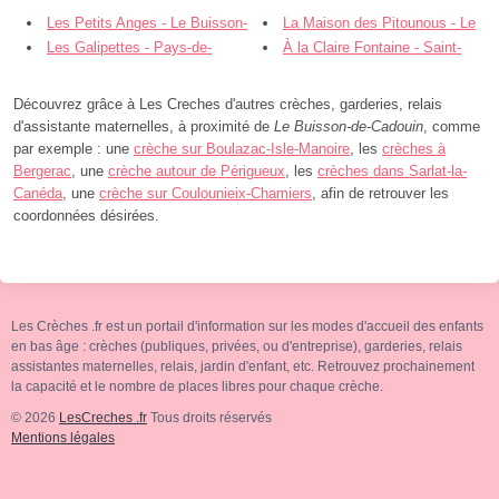
Les Petits Anges - Le Buisson-
La Maison des Pitounous - Le
de-Cadouin
Les Galipettes - Pays-de-
Bugue
À la Claire Fontaine - Saint-
Belvès
Cyprien
Découvrez grâce à Les Creches d'autres crèches, garderies, relais
d'assistante maternelles, à proximité de
Le Buisson-de-Cadouin
, comme
par exemple : une
crèche sur Boulazac-Isle-Manoire
, les
crèches à
Bergerac
, une
crèche autour de Périgueux
, les
crèches dans Sarlat-la-
Canéda
, une
crèche sur Coulounieix-Chamiers
, afin de retrouver les
coordonnées désirées.
Les Crèches .fr est un portail d'information sur les modes d'accueil des enfants
en bas âge : crèches (publiques, privées, ou d'entreprise), garderies, relais
assistantes maternelles, relais, jardin d'enfant, etc. Retrouvez prochainement
la capacité et le nombre de places libres pour chaque crèche.
© 2026
LesCreches .fr
Tous droits réservés
Mentions légales