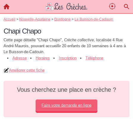
Accueil
>
Nouvelle-Aquitaine
>
Dordogne
>
Le Buisson-de-Cadouin
Chapi Chapo
Cette page détaille "Chapi Chapo",
Crèche collective
, localisée 4 Rue
André Maurois, pouvant accueillir 20 enfants de 10 semaines à 4 ans à
Le Buisson-de-Cadouin.
Adresse
Horaires
Inscription
Téléphone
Améliorer cette fiche
Vous cherchez une place en crèche ?
Faire votre demande en ligne