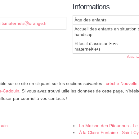
Informations
Âge des enfants
antsmaternelsⓐorange.fr
Accueil des enfants en situation 
handicap
Effectif d'assistant•e•s
maternel•le•s
Éditer l
ble sur ce site en cliquant sur les sections suivantes :
crèche Nouvelle-
de-Cadouin
. Si vous avez trouvé utile les données de cette page, n'hésite
ffuser par courriel à vos contacts !
ouin
La Maison des Pitounous - Le
À la Claire Fontaine - Saint-Cy