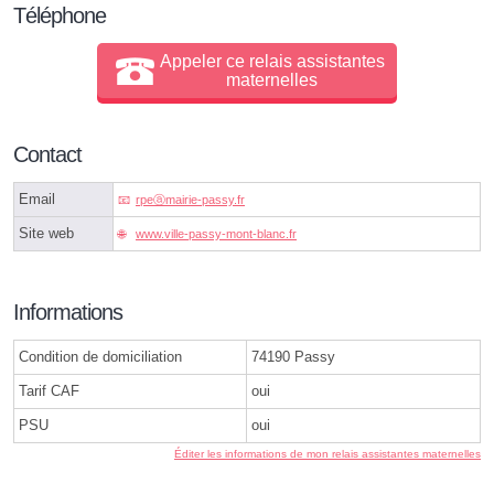
Téléphone
Appeler ce relais assistantes
maternelles
Contact
Email
rpeⓐmairie-passy.fr
Site web
www.ville-passy-mont-blanc.fr
Informations
Condition de domiciliation
74190 Passy
Tarif CAF
oui
PSU
oui
Éditer les informations de mon relais assistantes maternelles