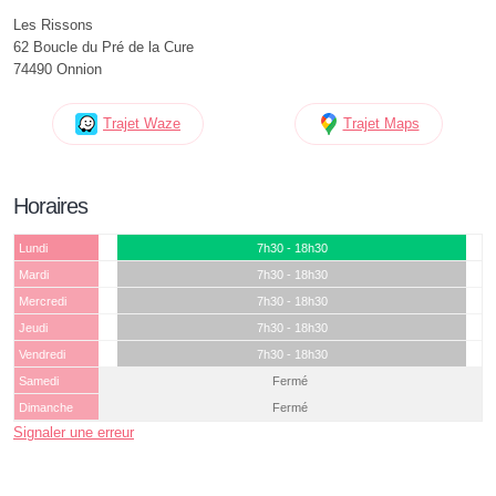
Les Rissons
62 Boucle du Pré de la Cure
74490 Onnion
Trajet Waze
Trajet Maps
Horaires
Lundi
7h30 - 18h30
Mardi
7h30 - 18h30
Mercredi
7h30 - 18h30
Jeudi
7h30 - 18h30
Vendredi
7h30 - 18h30
Samedi
Fermé
Dimanche
Fermé
Signaler une erreur