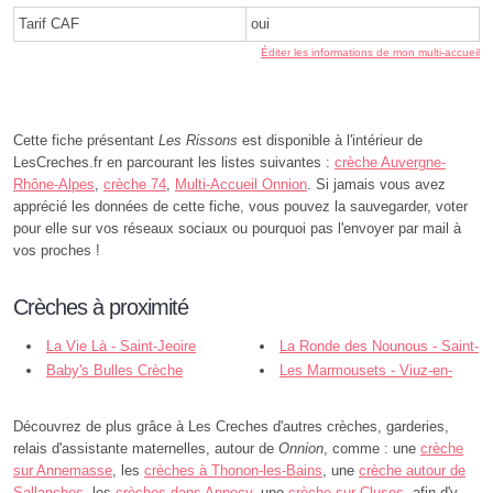
Tarif CAF
oui
Éditer les informations de mon multi-accueil
Cette fiche présentant
Les Rissons
est disponible à l'intérieur de
LesCreches.fr en parcourant les listes suivantes :
crèche Auvergne-
Rhône-Alpes
,
crèche 74
,
Multi-Accueil Onnion
. Si jamais vous avez
apprécié les données de cette fiche, vous pouvez la sauvegarder, voter
pour elle sur vos réseaux sociaux ou pourquoi pas l'envoyer par mail à
vos proches !
Crèches à proximité
La Vie Là - Saint-Jeoire
La Ronde des Nounous - Saint-
Baby's Bulles Crèche
Jeoire
Les Marmousets - Viuz-en-
L'Oran'jade - Bogève
Sallaz
Découvrez de plus grâce à Les Creches d'autres crèches, garderies,
relais d'assistante maternelles, autour de
Onnion
, comme : une
crèche
sur Annemasse
, les
crèches à Thonon-les-Bains
, une
crèche autour de
Sallanches
, les
crèches dans Annecy
, une
crèche sur Cluses
, afin d'y