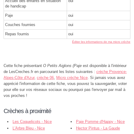
Accueil des enfants en situation
oui
de handicap
Paje
oui
Couches fournies
oui
Repas fournis
oui
Éditer les informations de ma micro crèche
Cette fiche présentant
O Petits Aiglons (Paje
est disponible à l'intérieur
de LesCreches.fr en parcourant les listes suivantes :
crèche Provence-
Alpes-Côte d'Azur
,
crèche 06
,
Micro crèche Nice
. Si jamais vous avez
apprécié l'information de cette fiche, vous pouvez la sauvegarder, voter
pour elle sur vos réseaux sociaux ou pourquoi pas l'envoyer par mail à
vos proches !
Crèches à proximité
Les Coquelicots - Nice
Paje Pomme d'Happy - Nice
L'Arbre Bleu - Nice
Hector Pintus - La Gaude