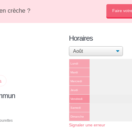
en crèche ?
Faire votr
Horaires
Lundi
Mardi
ps
Mercredi
Jeudi
ommun
Vendredi
Samedi
Dimanche
ourettes
Signaler une erreur