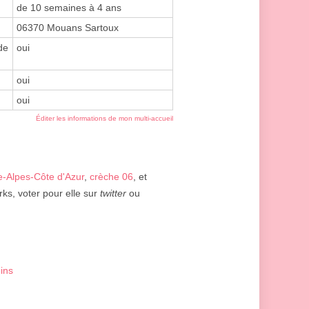
de 10 semaines à 4 ans
06370 Mouans Sartoux
de
oui
oui
oui
Éditer les informations de mon multi-accueil
-Alpes-Côte d'Azur
,
crèche 06
, et
rks, voter pour elle sur
twitter
ou
ins