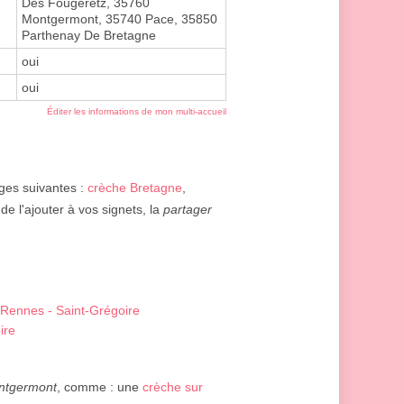
Des Fougeretz, 35760
Montgermont, 35740 Pace, 35850
Parthenay De Bretagne
oui
oui
Éditer les informations de mon multi-accueil
ages suivantes :
crèche Bretagne
,
e l'ajouter à vos signets, la
partager
- Rennes - Saint-Grégoire
ire
ntgermont
, comme : une
crèche sur