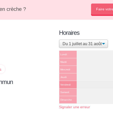
en crèche ?
Faire votr
Horaires
Lundi
Mardi
ps
Mercredi
Jeudi
ommun
Vendredi
Samedi
Dimanche
Signaler une erreur