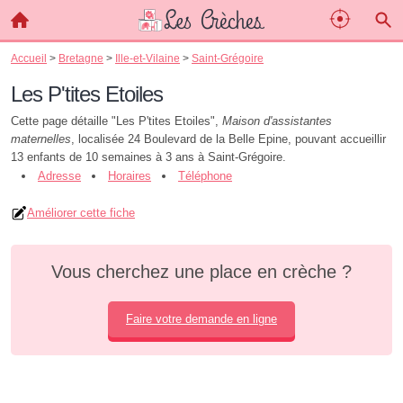
Accueil
>
Bretagne
>
Ille-et-Vilaine
>
Saint-Grégoire
Les P'tites Etoiles
Cette page détaille "Les P'tites Etoiles",
Maison d'assistantes
maternelles
, localisée 24 Boulevard de la Belle Epine, pouvant accueillir
13 enfants de 10 semaines à 3 ans à Saint-Grégoire.
Adresse
Horaires
Téléphone
Améliorer cette fiche
Vous cherchez une place en crèche ?
Faire votre demande en ligne