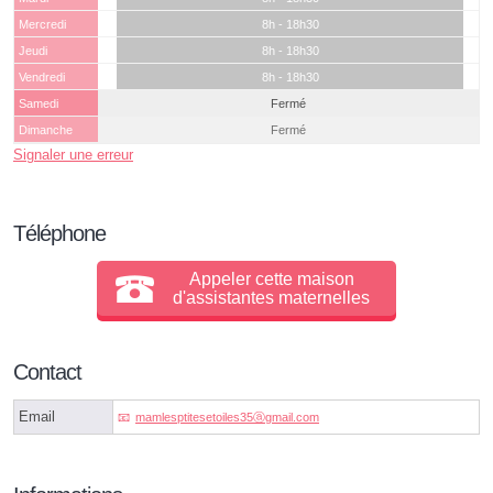
Mercredi
8h - 18h30
Jeudi
8h - 18h30
Vendredi
8h - 18h30
Samedi
Fermé
Dimanche
Fermé
Signaler une erreur
Téléphone
Appeler cette maison
d'assistantes maternelles
Contact
Email
mamlesptitesetoiles35ⓐgmail.com