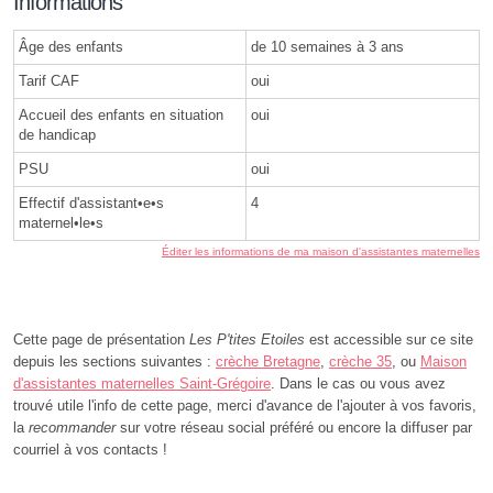
Informations
Âge des enfants
de 10 semaines à 3 ans
Tarif CAF
oui
Accueil des enfants en situation
oui
de handicap
PSU
oui
Effectif d'assistant•e•s
4
maternel•le•s
Éditer les informations de ma maison d'assistantes maternelles
Cette page de présentation
Les P'tites Etoiles
est accessible sur ce site
depuis les sections suivantes :
crèche Bretagne
,
crèche 35
, ou
Maison
d'assistantes maternelles Saint-Grégoire
. Dans le cas ou vous avez
trouvé utile l'info de cette page, merci d'avance de l'ajouter à vos favoris,
la
recommander
sur votre réseau social préféré ou encore la diffuser par
courriel à vos contacts !