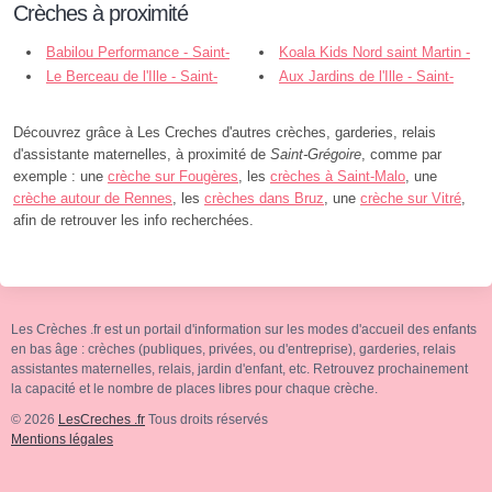
Crèches à proximité
Babilou Performance - Saint-
Koala Kids Nord saint Martin -
Grégoire
Le Berceau de l'Ille - Saint-
Rennes - Saint-Grégoire
Aux Jardins de l'Ille - Saint-
Grégoire
Grégoire
Découvrez grâce à Les Creches d'autres crèches, garderies, relais
d'assistante maternelles, à proximité de
Saint-Grégoire
, comme par
exemple : une
crèche sur Fougères
, les
crèches à Saint-Malo
, une
crèche autour de Rennes
, les
crèches dans Bruz
, une
crèche sur Vitré
,
afin de retrouver les info recherchées.
Les Crèches .fr est un portail d'information sur les modes d'accueil des enfants
en bas âge : crèches (publiques, privées, ou d'entreprise), garderies, relais
assistantes maternelles, relais, jardin d'enfant, etc. Retrouvez prochainement
la capacité et le nombre de places libres pour chaque crèche.
© 2026
LesCreches .fr
Tous droits réservés
Mentions légales