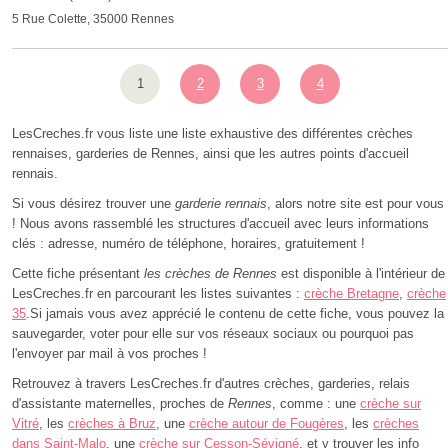
5 Rue Colette, 35000 Rennes
1
2
3
4
LesCreches.fr vous liste une liste exhaustive des différentes crèches
rennaises, garderies de Rennes, ainsi que les autres points d'accueil
rennais.
Si vous désirez trouver une
garderie rennais
, alors notre site est pour vous
! Nous avons rassemblé les structures d'accueil avec leurs informations
clés : adresse, numéro de téléphone, horaires, gratuitement !
Cette fiche présentant
les crèches de Rennes
est disponible à l'intérieur de
LesCreches.fr en parcourant les listes suivantes :
crèche Bretagne
,
crèche
35
.Si jamais vous avez apprécié le contenu de cette fiche, vous pouvez la
sauvegarder, voter pour elle sur vos réseaux sociaux ou pourquoi pas
l'envoyer par mail à vos proches !
Retrouvez à travers LesCreches.fr d'autres crèches, garderies, relais
d'assistante maternelles, proches de
Rennes
, comme : une
crèche sur
Vitré
, les
crèches à Bruz
, une
crèche autour de Fougères
, les
crèches
dans Saint-Malo
, une
crèche sur Cesson-Sévigné
, et y trouver les info