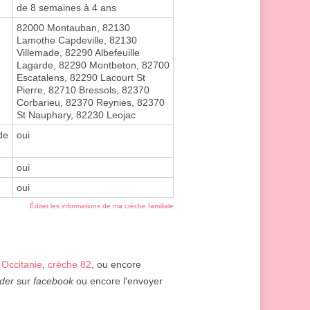
de 8 semaines à 4 ans
82000 Montauban, 82130
Lamothe Capdeville, 82130
Villemade, 82290 Albefeuille
Lagarde, 82290 Montbeton, 82700
Escatalens, 82290 Lacourt St
Pierre, 82710 Bressols, 82370
Corbarieu, 82370 Reynies, 82370
St Nauphary, 82230 Leojac
de
oui
oui
oui
Éditer les informations de ma crèche familiale
 Occitanie
,
crèche 82
, ou encore
der
sur
facebook
ou encore l'envoyer