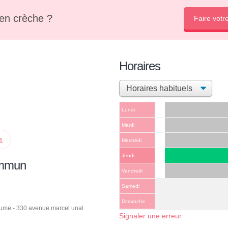
en crèche ?
Faire votr
Horaires
Lundi
Mardi
ps
Mercredi
Jeudi
ommun
Vendredi
Samedi
Dimanche
ume - 330 avenue marcel unal
Signaler une erreur