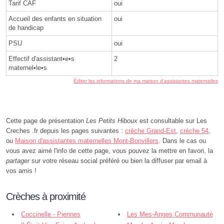
Tarif CAF
oui
Accueil des enfants en situation
oui
de handicap
PSU
oui
Effectif d'assistant•e•s
2
maternel•le•s
Éditer les informations de ma maison d'assistantes maternelles
Cette page de présentation
Les Petits Hiboux
est consultable sur Les
Creches .fr depuis les pages suivantes :
crèche Grand-Est
,
crèche 54
,
ou
Maison d'assistantes maternelles Mont-Bonvillers
. Dans le cas ou
vous avez aimé l'info de cette page, vous pouvez la mettre en favori, la
partager
sur votre réseau social préféré ou bien la diffuser par email à
vos amis !
Crèches à proximité
Coccinelle - Piennes
Les Mes-Anges Communauté