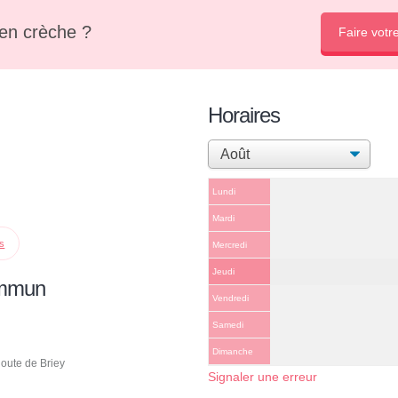
en crèche ?
Faire votr
Horaires
Lundi
Mardi
ps
Mercredi
Jeudi
ommun
Vendredi
Samedi
Dimanche
ute de Briey
Signaler une erreur