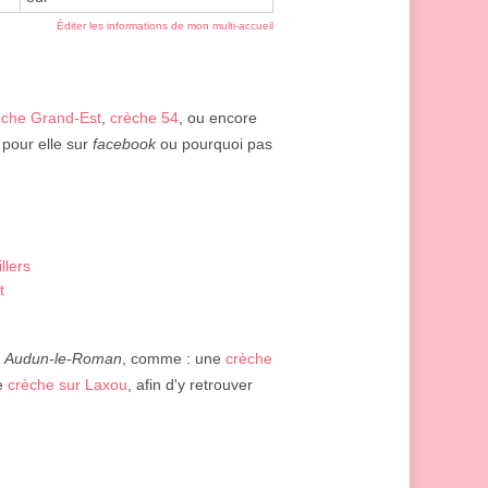
Éditer les informations de mon multi-accueil
èche Grand-Est
,
crèche 54
, ou encore
 pour elle sur
facebook
ou pourquoi pas
llers
t
e
Audun-le-Roman
, comme : une
crèche
e
crèche sur Laxou
, afin d'y retrouver