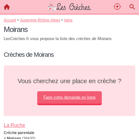
Accueil
>
Auvergne-Rhône-Alpes
>
Isère
Moirans
LesCreches.fr vous propose la liste des
crèches de Moirans
.
Crèches de Moirans
Vous cherchez une place en crèche ?
Faire votre demande en ligne
La Ruche
Crèche parentale
à
Moirans
(38430)