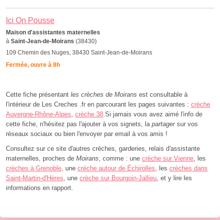
Ici On Pousse
Maison d'assistantes maternelles
à
Saint-Jean-de-Moirans
(38430)
109 Chemin des Nuges, 38430 Saint-Jean-de-Moirans
Fermée, ouvre à 8h
Cette fiche présentant
les crèches de Moirans
est consultable à
l'intérieur de Les Creches .fr en parcourant les pages suivantes :
crèche
Auvergne-Rhône-Alpes
,
crèche 38
.Si jamais vous avez aimé l'info de
cette fiche, n'hésitez pas l'ajouter à vos signets, la
partager
sur vos
réseaux sociaux ou bien l'envoyer par email à vos amis !
Consultez sur ce site d'autres crèches, garderies, relais d'assistante
maternelles, proches de
Moirans
, comme : une
crèche sur Vienne
, les
crèches à Grenoble
, une
crèche autour de Échirolles
, les
crèches dans
Saint-Martin-d'Hères
, une
crèche sur Bourgoin-Jallieu
, et y lire les
informations en rapport.