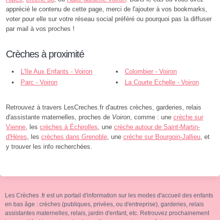
apprécié le contenu de cette page, merci de l'ajouter à vos bookmarks,
voter pour elle sur votre réseau social préféré ou pourquoi pas la diffuser
par mail à vos proches !
Crèches à proximité
L'Ile Aux Enfants - Voiron
Colombier - Voiron
Parc - Voiron
La Courte Echelle - Voiron
Retrouvez à travers LesCreches.fr d'autres crèches, garderies, relais
d'assistante maternelles, proches de
Voiron
, comme : une
crèche sur
Vienne
, les
crèches à Échirolles
, une
crèche autour de Saint-Martin-
d'Hères
, les
crèches dans Grenoble
, une
crèche sur Bourgoin-Jallieu
, et
y trouver les info recherchées.
Les Crèches .fr est un portail d'information sur les modes d'accueil des enfants
en bas âge : crèches (publiques, privées, ou d'entreprise), garderies, relais
assistantes maternelles, relais, jardin d'enfant, etc. Retrouvez prochainement