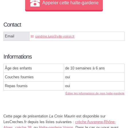
Appeler cette halte-garderie
Contact
Email
sandrine.lupoⓐville-voiron.fr
Informations
Âge des enfants
de 10 semaines à 6 ans
Couches fournies
oui
Repas fournis
oui
Éditer les informations de mon halte-garderie
Cette page de présentation
La Croix Maurin
est disponible sur
LesCreches.fr depuis les listes suivantes :
crèche Auvergne-Rhône-
Alpes
,
crèche 38
, ou
Halte-garderie Voiron
. Dans le cas ou vous avez