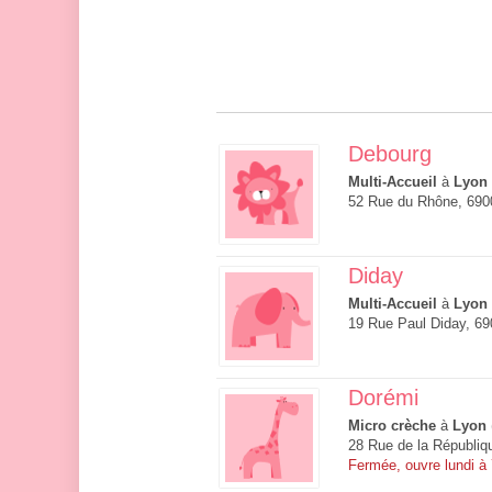
Debourg
Multi-Accueil
à
Lyon
52 Rue du Rhône, 690
Diday
Multi-Accueil
à
Lyon
19 Rue Paul Diday, 6
Dorémi
Micro crèche
à
Lyon
28 Rue de la Républiq
Fermée, ouvre lundi à