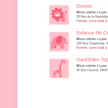
Doremi
Micro crèche
à
Lyon
28 Rue de la Republiq
Fermée, ouvre lundi à
Enfance Ré-Cr
Micro crèche
à
Lyon
108 Rue Chaponnay, 
Fermée, ouvre lundi à
Gard'Eden To
Micro crèche
à
Lyon
45 Rue Creuzet, 6900