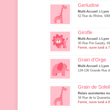
Gerludine
Multi-Accueil
à
Lyon
52 Rue du Rhône, 690
Girofle
Multi-Accueil
à
Lyon
30 Rue Pré Gaudry, 6
Fermé, ouvre lundi à 
Grain d'Orge
Multi-Accueil
à
Lyon
134-136 Grande Rue de
Grain de Soleil
Relais assistantes ma
34 Rue de la Quaranta
Fermé, ouvre lundi à 