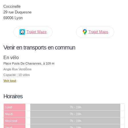
Coccinelle
29 rue Duquesne
69006 Lyon
Trajet Waze
Trajet Maps
Venir en transports en commun
En vélo
Place Puvis De Chavannes, à 109 m
Angle Rue Vendôme
Capacité : 10 vélos
Voir tout
Horaires
Lundi
7h - 19h
Mardi
7h - 19h
Mercredi
7h - 19h
Jeudi
7h - 19h