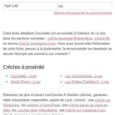
Tarif CAF
oui
Éditer les informations de ma crèche d’entreprise
Cette fiche détaillant
Coccinelle
est accessible à l'intérieur de ce site
dans les sections suivantes :
crèche Auvergne-Rhône-Alpes
,
crèche 69
,
ou encore
Crèche d’entreprise Lyon
. Vous avez trouvé utile l'information
de cette fiche, pensez à la bookmarker, la
recommander
sur
facebook
ou
encore l'envoyer par courriel à vos contacts !
Crèches à proximité
Coccinelle - Lyon
Les Coccicrèches - Lyon
Merlin Pinpin - Lyon
Les Petites Familles 6 - Lyon
Retrouvez de plus à travers LesCreches.fr d'autres crèches, garderies,
relais d'assistante maternelles, autour de
Lyon
, comme : une
crèche sur
Vénissieux
, les
crèches à Saint-Priest
, une
crèche autour de Vaulx-en-
Velin
, les
crèches dans Villeurbanne
, une
crèche sur Caluire-et-Cuire
,