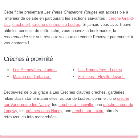
Cette fiche présentant
Les Petits Chaperons Rouges
est accessible à
l'intérieur de ce site en parcourant les sections suivantes :
crèche Grand-
Est
,
crèche 54
,
Crèche d’entreprise Ludres
. Si jamais vous avez trouvé
utile les conseils de cette fiche, vous pouvez la bookmarker, la
recommander
sur vos réseaux sociaux ou encore l'envoyer par courriel à
vos contacts !
Crèches à proximité
Les Primevères - Ludres
Les Primevères - Ludres
Maison de l'Enfance -
Fle'filous - Fléville-devant-
Heillecourt
Nancy
Découvrez de plus grâce à Les Creches d'autres crèches, garderies,
relais d'assistante maternelles, autour de
Ludres
, comme : une
crèche
sur Vandœuvre-lès-Nancy
, les
crèches à Lunéville
, une
crèche autour de
Longwy
, les
crèches dans Nancy
, une
crèche sur Laxou
, afin d'y
retrouver les info recherchées.