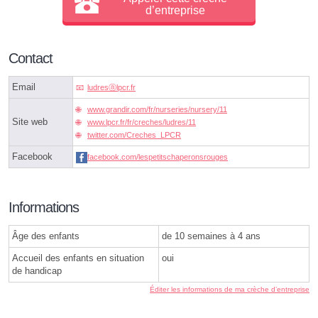
d’entreprise
Contact
Email
ludresⓐlpcr.fr
www.grandir.com/fr/nurseries/nursery/11
Site web
www.lpcr.fr/fr/creches/ludres/11
twitter.com/Creches_LPCR
Facebook
facebook.com/lespetitschaperonsrouges
Informations
Âge des enfants
de 10 semaines à 4 ans
Accueil des enfants en situation
oui
de handicap
Éditer les informations de ma crèche d’entreprise