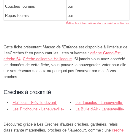
Couches fournies
oui
Repas fournis
oui
Éditer les informations de ma crèche collective
Cette fiche présentant
Maison de l'Enfance
est disponible à l'intérieur de
LesCreches.fr en parcourant les listes suivantes :
crèche Grand-Est
,
crèche 54
,
Crèche collective Heillecourt
. Si jamais vous avez apprécié
les données de cette fiche, vous pouvez la sauvegarder, voter pour elle
sur vos réseaux sociaux ou pourquoi pas l'envoyer par mail à vos
proches !
Crèches à proximité
Fle'filous - Fléville-devant-
Les Lucioles - Laneuveville-
Nancy
Les Pit'chouns - Laneuveville-
devant-Nancy
La Bulle d'Air - Laneuveville-
devant-Nancy
devant-Nancy
Découvrez grâce à Les Creches d'autres crèches, garderies, relais
d'assistante maternelles, proches de
Heillecourt
, comme : une
crèche