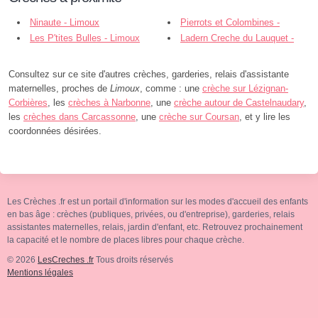
Ninaute - Limoux
Pierrots et Colombines -
Les P'tites Bulles - Limoux
Limoux
Ladern Creche du Lauquet -
Ladern-sur-Lauquet
Consultez sur ce site d'autres crèches, garderies, relais d'assistante
maternelles, proches de
Limoux
, comme : une
crèche sur Lézignan-
Corbières
, les
crèches à Narbonne
, une
crèche autour de Castelnaudary
,
les
crèches dans Carcassonne
, une
crèche sur Coursan
, et y lire les
coordonnées désirées.
Les Crèches .fr est un portail d'information sur les modes d'accueil des enfants
en bas âge : crèches (publiques, privées, ou d'entreprise), garderies, relais
assistantes maternelles, relais, jardin d'enfant, etc. Retrouvez prochainement
la capacité et le nombre de places libres pour chaque crèche.
© 2026
LesCreches .fr
Tous droits réservés
Mentions légales