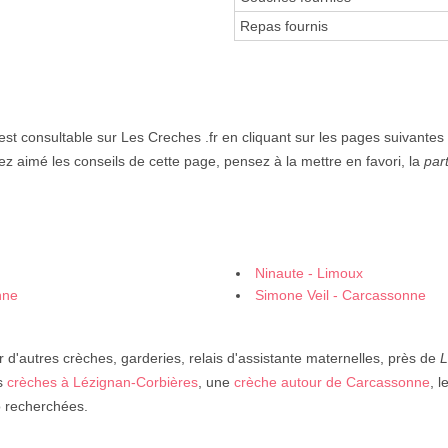
Repas fournis
est consultable sur Les Creches .fr en cliquant sur les pages suivantes
ez aimé les conseils de cette page, pensez à la mettre en favori, la
par
Ninaute - Limoux
nne
Simone Veil - Carcassonne
 d'autres crèches, garderies, relais d'assistante maternelles, près de
L
es
crèches à Lézignan-Corbières
, une
crèche autour de Carcassonne
, l
fo recherchées.