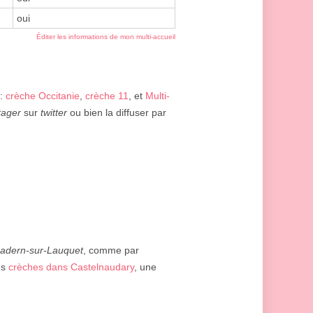
oui
Éditer les informations de mon multi-accueil
 :
crèche Occitanie
,
crèche 11
, et
Multi-
tager
sur
twitter
ou bien la diffuser par
adern-sur-Lauquet
, comme par
es
crèches dans Castelnaudary
, une