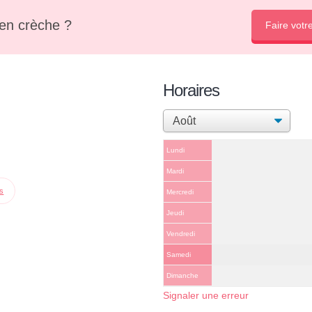
en crèche ?
Faire votr
Horaires
Lundi
Mardi
ps
Mercredi
Jeudi
Vendredi
Samedi
Dimanche
Signaler une erreur