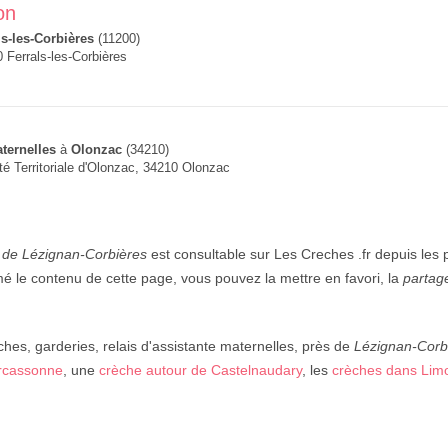
on
ls-les-Corbières
(11200)
 Ferrals-les-Corbières
ternelles
à
Olonzac
(34210)
té Territoriale d'Olonzac, 34210 Olonzac
 de Lézignan-Corbières
est consultable sur Les Creches .fr depuis les
é le contenu de cette page, vous pouvez la mettre en favori, la
partag
ches, garderies, relais d'assistante maternelles, près de
Lézignan-Corb
rcassonne
, une
crèche autour de Castelnaudary
, les
crèches dans Lim