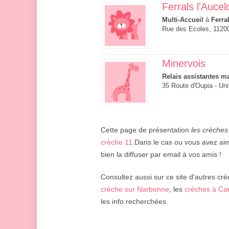
Ferrals l'Aucel
Multi-Accueil
à
Ferra
Rue des Ecoles, 11200
Minervois
Relais assistantes ma
35 Route d'Oupia - Uni
Cette page de présentation
les crèches
crèche 11
.Dans le cas ou vous avez aim
bien la diffuser par email à vos amis !
Consultez aussi sur ce site d'autres crè
crèche sur Narbonne
, les
crèches à Ca
les info recherchées.