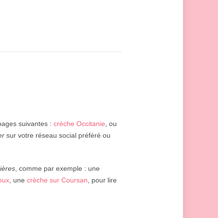
 pages suivantes :
crèche Occitanie
, ou
er
sur votre réseau social préféré ou
ières
, comme par exemple : une
oux
, une
crèche sur Coursan
, pour lire