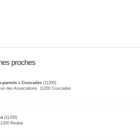
nes proches
s-parents
à
Cruscades
(11200)
son des Associations, 11200 Cruscades
ia
(11200)
11200 Roubia