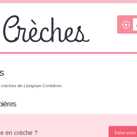
s
s
crèches de Lézignan-Corbières
.
bières
e en crèche ?
Faire votre