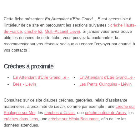
Cette fiche présentant
En Attendant d'Etre Grand... E
est accessible à
l'intérieur de ce site en parcourant les sections suivantes :
crèche Hauts-
de-France
,
crèche 62
,
Multi-Accueil Liévin
. Si jamais vous avez trouvé
utile les données de cette fiche, vous pouvez la bookmarker, la
recommander
sur vos réseaux sociaux ou encore l'envoyer par courriel à
vos contacts !
Crèches à proximité
En Attendant d'Être Grand...e -
En Attendant d'Etre Grand...e -
Liévin
Brès - Liévin
Liévin
Les Petits Quinquins - Liévin
Consultez sur ce site d'autres crèches, garderies, relais d'assistante
maternelles, à proximité de
Liévin
, comme par exemple : une
crèche sur
Boulogne-sur-Mer
, les
crèches à Calais
, une
crèche autour de Arras
, les
crèches dans Lens
, une
crèche sur Hénin-Beaumont
, afin de lire les
données attendues.