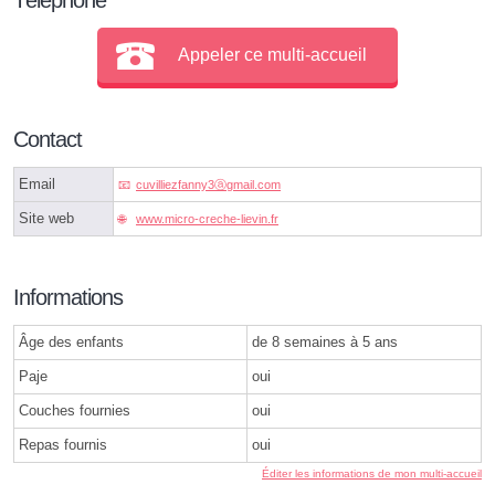
Appeler ce multi-accueil
Contact
Email
cuvilliezfanny3ⓐgmail.com
Site web
www.micro-creche-lievin.fr
Informations
Âge des enfants
de 8 semaines à 5 ans
Paje
oui
Couches fournies
oui
Repas fournis
oui
Éditer les informations de mon multi-accueil