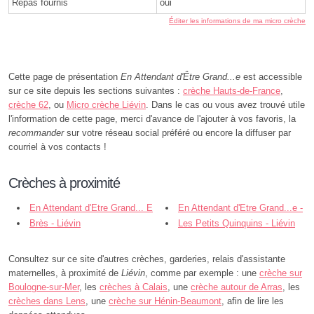
Repas fournis
oui
Éditer les informations de ma micro crèche
Cette page de présentation
En Attendant d'Être Grand...e
est accessible
sur ce site depuis les sections suivantes :
crèche Hauts-de-France
,
crèche 62
, ou
Micro crèche Liévin
. Dans le cas ou vous avez trouvé utile
l'information de cette page, merci d'avance de l'ajouter à vos favoris, la
recommander
sur votre réseau social préféré ou encore la diffuser par
courriel à vos contacts !
Crèches à proximité
En Attendant d'Etre Grand... E
En Attendant d'Etre Grand...e -
- Liévin
Brès - Liévin
Liévin
Les Petits Quinquins - Liévin
Consultez sur ce site d'autres crèches, garderies, relais d'assistante
maternelles, à proximité de
Liévin
, comme par exemple : une
crèche sur
Boulogne-sur-Mer
, les
crèches à Calais
, une
crèche autour de Arras
, les
crèches dans Lens
, une
crèche sur Hénin-Beaumont
, afin de lire les