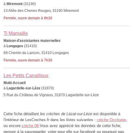
à
Miremont
(31190)
13 Allée des Chenes Rouges, 31190 Miremont
Fermée, ouvre demain à 8h30
Ti Mamaille
Maison d'assistantes maternelles
à
Longages
(31410)
68 Chemin du Lancon, 31410 Longages
Fermée, ouvre demain à 7h30
Les Petits Canailloux
Multi-Accueil
à
Lagardelle-sur-Lèze
(31870)
5 Rue du Château de Vignaou, 31870 Lagardelle-sur-Lèze
Cette fiche détaillant
les crèches de Lézat-sur-Lèze
est disponible à
l'intérieur de LesCreches.fr dans les listes suivantes :
crèche Occitanie
,
ou encore
crèche 09
.Vous avez apprécié les données de cette fiche,
pensez à la sauvegarder, voter pour elle sur
facebook
ou pourquoi pas