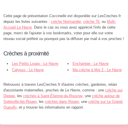
Cette page de présentation
Coccinelle
est disponible sur LesCreches.fr
depuis les listes suivantes :
crèche Normandie
,
crèche 76
, ou
Multi-
Accueil Le Havre
. Dans le cas ou vous avez apprécié l'info de cette
page, merci de l'ajouter à vos bookmarks, voter pour elle sur votre
réseau social préféré ou pourquoi pas la diffuser par mail à vos proches !
Crèches à proximité
Les Petits Loups - Le Havre
Enchantee - Le Havre
Calypso - Le Havre
Ma crèche à Moi 2 - Le Havre
Retrouvez à travers LesCreches.fr d'autres crèches, garderies, relais
d'assistante maternelles, proches de
Le Havre
, comme : une
crèche sur
Dieppe
, les
crèches à Saint-Étienne-du-Rouvray
, une
crèche autour de
Sotteville-lès-Rouen
, les
crèches dans Rouen
, une
crèche sur Le Grand-
Quevilly
, et y trouver les informations en rapport.