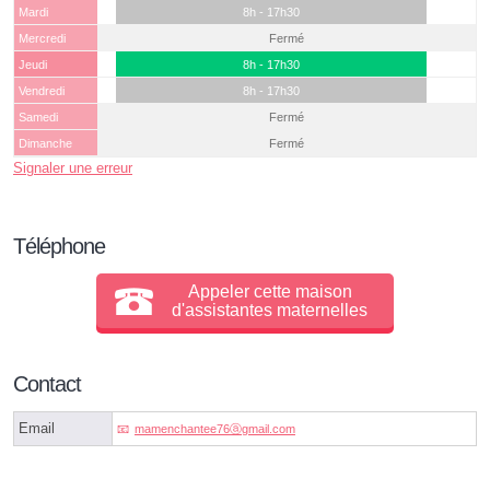
Mardi
8h - 17h30
Mercredi
Fermé
Jeudi
8h - 17h30
Vendredi
8h - 17h30
Samedi
Fermé
Dimanche
Fermé
Signaler une erreur
Téléphone
Appeler cette maison
d'assistantes maternelles
Contact
Email
mamenchantee76ⓐgmail.com