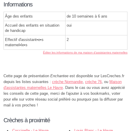
Informations
Âge des enfants
de 10 semaines à 6 ans
Accueil des enfants en situation
oui
de handicap
Effectif d'assistant•e•s
2
maternel•le•s
Éditer les informations de ma maison d'assistantes maternelles
Cette page de présentation
Enchantee
est disponible sur LesCreches.fr
depuis les listes suivantes :
crèche Normandie
,
crèche 76
, ou
Maison
d'assistantes maternelles Le Havre
. Dans le cas ou vous avez apprécié
les conseils de cette page, merci de l'ajouter à vos bookmarks, voter
pour elle sur votre réseau social préféré ou pourquoi pas la diffuser par
mail à vos proches !
Crèches à proximité
Coccinelle - Le Havre
Louis Blanc - Le Havre