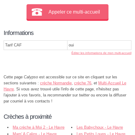
Appeler ce multi-accueil
Informations
Tarif CAF
oui
Éditer les informations de mon multi-accueil
Cette page
Calypso
est accessible sur ce site en cliquant sur les
sections suivantes :
crèche Normandie
,
crèche 76
, et
Multi-Accueil Le
Havre
. Si vous avez trouvé utile l'info de cette page, n'hésitez pas
l'ajouter à vos favoris, la
recommander
sur
twitter
ou encore la diffuser
par courriel à vos contacts !
Crèches à proximité
Ma crèche à Moi 2 - Le Havre
Les Babychoux - Le Havre
Mam' A Calins - Le Havre
Les Petits Loups - Le Havre