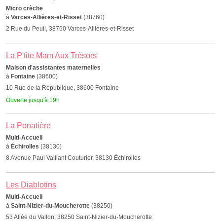
Micro crèche
à
Varces-Allières-et-Risset
(38760)
2 Rue du Peuil, 38760 Varces-Allières-et-Risset
La P'tite Mam Aux Trésors
Maison d'assistantes maternelles
à
Fontaine
(38600)
10 Rue de la République, 38600 Fontaine
Ouverte jusqu'à 19h
La Ponatière
Multi-Accueil
à
Échirolles
(38130)
8 Avenue Paul Vaillant Couturier, 38130 Échirolles
Les Diablotins
Multi-Accueil
à
Saint-Nizier-du-Moucherotte
(38250)
53 Allée du Vallon, 38250 Saint-Nizier-du-Moucherotte