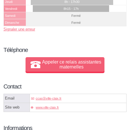
Jeudi
8h - 17h30
Vendredi
8h15 - 17h
Samedi
Fermé
Dimanche
Fermé
Signaler une erreur
Téléphone
Appeler ce relais assistantes
maternelles
Contact
Email
ccasⓐville-claix.fr
Site web
www.ville-claix.fr
Informations