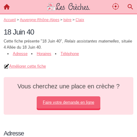
Accueil
>
Auvergne-Rhône-Alpes
>
Isère
>
Claix
18 Juin 40
Cette fiche présente "18 Juin 40",
Relais assistantes maternelles
, située
4 Allée du 18 Juin 40.
Adresse
Horaires
Téléphone
Améliorer cette fiche
Vous cherchez une place en crèche ?
Faire votre demande en ligne
Adresse