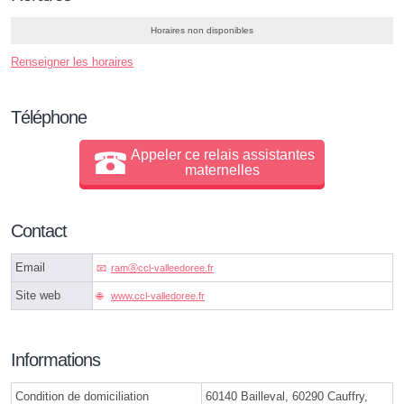
Horaires non disponibles
Renseigner les horaires
Téléphone
Appeler ce relais assistantes
maternelles
Contact
Email
ramⓐccl-valleedoree.fr
Site web
www.ccl-valledoree.fr
Informations
Condition de domiciliation
60140 Bailleval, 60290 Cauffry,