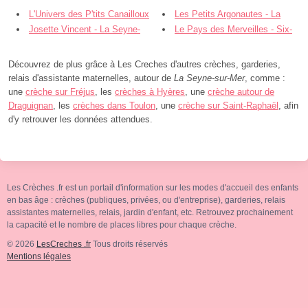
L'Univers des P'tits Canailloux
Les Petits Argonautes - La
- La Seyne-sur-Mer
Josette Vincent - La Seyne-
Seyne-sur-Mer
Le Pays des Merveilles - Six-
sur-Mer
Fours-les-Plages
Découvrez de plus grâce à Les Creches d'autres crèches, garderies,
relais d'assistante maternelles, autour de
La Seyne-sur-Mer
, comme :
une
crèche sur Fréjus
, les
crèches à Hyères
, une
crèche autour de
Draguignan
, les
crèches dans Toulon
, une
crèche sur Saint-Raphaël
, afin
d'y retrouver les données attendues.
Les Crèches .fr est un portail d'information sur les modes d'accueil des enfants
en bas âge : crèches (publiques, privées, ou d'entreprise), garderies, relais
assistantes maternelles, relais, jardin d'enfant, etc. Retrouvez prochainement
la capacité et le nombre de places libres pour chaque crèche.
© 2026
LesCreches .fr
Tous droits réservés
Mentions légales