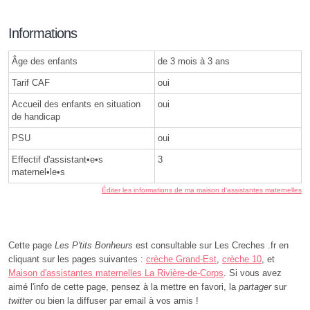
Informations
Âge des enfants
de 3 mois à 3 ans
Tarif CAF
oui
Accueil des enfants en situation
oui
de handicap
PSU
oui
Effectif d'assistant•e•s
3
maternel•le•s
Éditer les informations de ma maison d'assistantes maternelles
Cette page
Les P'tits Bonheurs
est consultable sur Les Creches .fr en
cliquant sur les pages suivantes :
crèche Grand-Est
,
crèche 10
, et
Maison d'assistantes maternelles La Rivière-de-Corps
. Si vous avez
aimé l'info de cette page, pensez à la mettre en favori, la
partager
sur
twitter
ou bien la diffuser par email à vos amis !