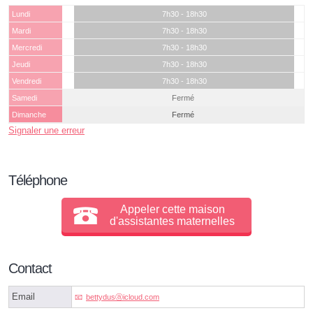
Lundi
7h30 - 18h30
Mardi
7h30 - 18h30
Mercredi
7h30 - 18h30
Jeudi
7h30 - 18h30
Vendredi
7h30 - 18h30
Samedi
Fermé
Dimanche
Fermé
Signaler une erreur
Téléphone
Appeler cette maison
d'assistantes maternelles
Contact
Email
bettydusⓐicloud.com