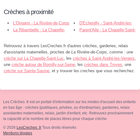
Crèches à proximité
L'Origami - La Rivière-de-Corps
D'Echenilly - Saint-André-les-
La Ribambelle - La Chapelle-
Vergers
Parent'Aile - La Chapelle-Saint-
Saint-Luc
Luc
Retrouvez à travers LesCreches.fr d'autres crèches, garderies, relais
d'assistante maternelles, proches de
La Rivière-de-Corps
, comme : une
crèche sur La Chapelle-Saint-Luc
, les
crèches à Saint-André-les-Vergers
,
une
crèche autour de Romilly-sur-Seine
, les
crèches dans Troyes
, une
crèche sur Sainte-Savine
, et y trouver les creches que vous recherchez.
Les Crèches .fr est un portail d'information sur les modes d'accueil des enfants
en bas âge : crèches (publiques, privées, ou d'entreprise), garderies, relais
assistantes maternelles, relais, jardin d'enfant, etc. Retrouvez prochainement
la capacité et le nombre de places libres pour chaque crèche.
© 2026
LesCreches .fr
Tous droits réservés
Mentions légales