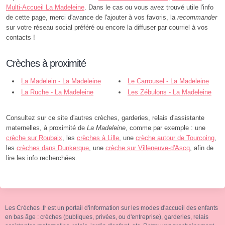
Multi-Accueil La Madeleine
. Dans le cas ou vous avez trouvé utile l'info
de cette page, merci d'avance de l'ajouter à vos favoris, la
recommander
sur votre réseau social préféré ou encore la diffuser par courriel à vos
contacts !
Crèches à proximité
La Madelein - La Madeleine
Le Carrousel - La Madeleine
La Ruche - La Madeleine
Les Zébulons - La Madeleine
Consultez sur ce site d'autres crèches, garderies, relais d'assistante
maternelles, à proximité de
La Madeleine
, comme par exemple : une
crèche sur Roubaix
, les
crèches à Lille
, une
crèche autour de Tourcoing
,
les
crèches dans Dunkerque
, une
crèche sur Villeneuve-d'Ascq
, afin de
lire les info recherchées.
Les Crèches .fr est un portail d'information sur les modes d'accueil des enfants
en bas âge : crèches (publiques, privées, ou d'entreprise), garderies, relais