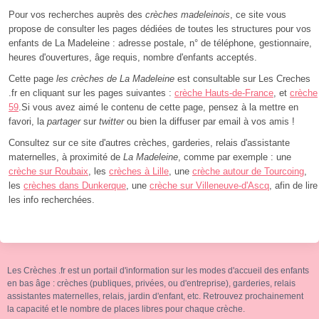
Pour vos recherches auprès des
crèches madeleinois
, ce site vous
propose de consulter les pages dédiées de toutes les structures pour vos
enfants de La Madeleine : adresse postale, n° de téléphone, gestionnaire,
heures d'ouvertures, âge requis, nombre d'enfants acceptés.
Cette page
les crèches de La Madeleine
est consultable sur Les Creches
.fr en cliquant sur les pages suivantes :
crèche Hauts-de-France
, et
crèche
59
.Si vous avez aimé le contenu de cette page, pensez à la mettre en
favori, la
partager
sur
twitter
ou bien la diffuser par email à vos amis !
Consultez sur ce site d'autres crèches, garderies, relais d'assistante
maternelles, à proximité de
La Madeleine
, comme par exemple : une
crèche sur Roubaix
, les
crèches à Lille
, une
crèche autour de Tourcoing
,
les
crèches dans Dunkerque
, une
crèche sur Villeneuve-d'Ascq
, afin de lire
les info recherchées.
Les Crèches .fr est un portail d'information sur les modes d'accueil des enfants
en bas âge : crèches (publiques, privées, ou d'entreprise), garderies, relais
assistantes maternelles, relais, jardin d'enfant, etc. Retrouvez prochainement
la capacité et le nombre de places libres pour chaque crèche.