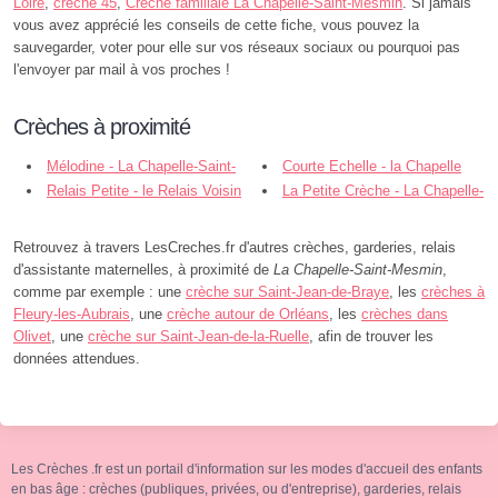
Loire
,
crèche 45
,
Crèche familiale La Chapelle-Saint-Mesmin
. Si jamais
vous avez apprécié les conseils de cette fiche, vous pouvez la
sauvegarder, voter pour elle sur vos réseaux sociaux ou pourquoi pas
l'envoyer par mail à vos proches !
Crèches à proximité
Mélodine - La Chapelle-Saint-
Courte Echelle - la Chapelle
Mesmin
Relais Petite - le Relais Voisin
saint M - La Chapelle-Saint-Mesmin
La Petite Crèche - La Chapelle-
- La Chapelle-Saint-Mesmin
Saint-Mesmin
Retrouvez à travers LesCreches.fr d'autres crèches, garderies, relais
d'assistante maternelles, à proximité de
La Chapelle-Saint-Mesmin
,
comme par exemple : une
crèche sur Saint-Jean-de-Braye
, les
crèches à
Fleury-les-Aubrais
, une
crèche autour de Orléans
, les
crèches dans
Olivet
, une
crèche sur Saint-Jean-de-la-Ruelle
, afin de trouver les
données attendues.
Les Crèches .fr est un portail d'information sur les modes d'accueil des enfants
en bas âge : crèches (publiques, privées, ou d'entreprise), garderies, relais