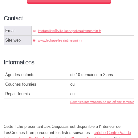
Contact
Email
infofamillesⓐville-lachapellesaintmesmin.fr
Site web
www.lachapellesaintmesmin.fr
Informations
Âge des enfants
de 10 semaines à 3 ans
Couches fournies
oui
Repas fournis
oui
Éditer les informations de ma crèche familiale
Cette fiche présentant
Les Séquoias
est disponible à l'intérieur de
LesCreches.fr en parcourant les listes suivantes :
crèche Centre-Val de