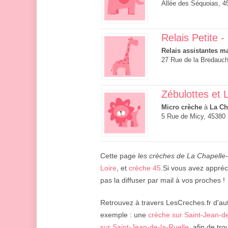
Allée des Séquoias, 4
Relais Petite -
Relais assistantes ma
27 Rue de la Bredauc
Zébulottes et 
Micro crèche
à
La Ch
5 Rue de Micy, 45380
Cette page
les crèches de La Chapelle
Loire
, et
crèche 45
.Si vous avez appréc
pas la diffuser par mail à vos proches !
Retrouvez à travers LesCreches.fr d'aut
exemple : une
crèche sur Saint-Jean-d
sur Saint-Jean-de-la-Ruelle
, afin de tr