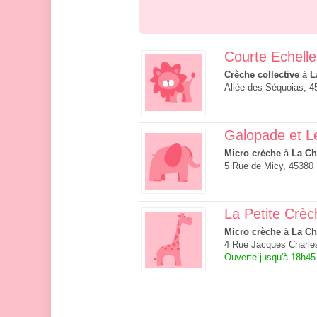
Courte Echelle
Crèche collective
à
L
Allée des Séquoias, 4
Galopade et L
Micro crèche
à
La Ch
5 Rue de Micy, 45380
La Petite Crèc
Micro crèche
à
La Ch
4 Rue Jacques Charle
Ouverte jusqu'à 18h45